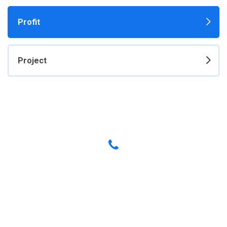
Profit
Project
Have any Questions? Call us Today!
(123) 222-8888