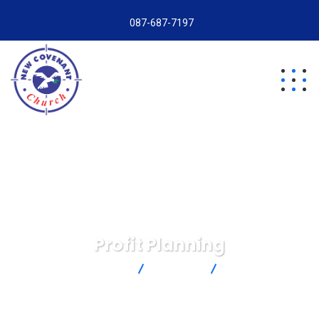
087-687-7197
Profit Planning
New Covenant Church
Services
Profit Planning